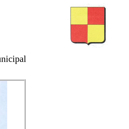
s
nicipal