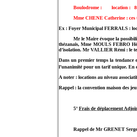
Boulodrome :
location :
8
Mme
CHENE
Catherine : ces t
Ex : Foyer Municipal FERRALS : loca
Mr le Maire évoque la possibi
thézanais, Mme MOULS FEBRO Hélène : 
d’isolation. Mr VALLIER Rémi : le te
Dans un premier temps la tendance est
l’unanimité pour un tarif unique. E
A noter : locations au niveau associatif
Rappel : la convention maison des jeun
5°
Frais de déplacement Adjoi
Rappel de Mr
GRENET Serg