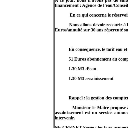
A ce jour, nous n’avons pas de suit
financement : Agence de l’eau/Consei
En ce qui concerne le réservo
Nous allons devoir recourir à
Euros/annuité sur 30 ans répercuté su
En conséquence, le tarif eau et
51 Euros abonnement au comp
1.30 M3 d’eau
1.30 M3 assainissement
Rappel : la gestion des compteu
Monsieur le Maire propose à s
assainissement est un service autono
intervenir.
Mr
GRENET Serge
: les taux propos