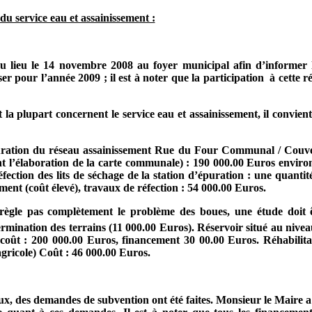
 du service eau et assainissement :
 lieu le 14 novembre 2008 au foyer municipal afin d’informer l
er pour l’année 2009 ; il est à noter que la participation
à cette r
 la plupart concernent le service eau et assainissement, il convient 
ration du réseau assainissement Rue du Four Communal / Couvert
ant l’élaboration de la carte communale) : 190 000.00 Euros envi
fection des lits de séchage de la station d’épuration : une quanti
ement (coût élevé), travaux de réfection : 54 000.00 Euros.
règle pas complètement le problème des boues, une étude doit ê
étermination des terrains (11 000.00 Euros). Réservoir situé au nive
e, coût : 200 000.00 Euros, financement 30 00.00 Euros. Réhabilit
gricole) Coût : 46 000.00 Euros.
ux, des demandes de subvention ont été faites. Monsieur le Maire a 