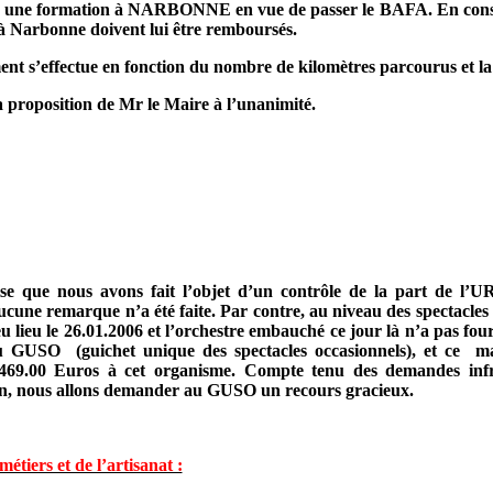
i une formation à NARBONNE en vue de passer le BAFA. En consé
à Narbonne doivent lui être remboursés.
ent s’effectue en fonction du nombre de kilomètres parcourus et la 
 proposition de Mr le Maire à l’unanimité.
se que nous avons fait l’objet d’un contrôle de la part de l’
ucune remarque n’a été faite. Par contre, au niveau des spectacles 
eu lieu le 26.01.2006 et l’orchestre embauché ce jour là n’a pas fou
 au GUSO
(guichet unique des spectacles occasionnels), et ce
ma
9.00 Euros à cet organisme. Compte tenu des demandes infruc
ation, nous allons demander au GUSO un recours gracieux.
tiers et de l’artisanat :