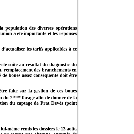
a population des diverses opérations
éunion a été importante et les réponses
d’actualiser les tarifs applicables à ce
e suite au résultat du diagnostic du
ron, remplacement des branchements en
té de boues assez conséquente doit être
tre faite sur la gestion de ces boues
ième
au du 2
forage afin de donner de la
ation du captage de Prat Devès (point
lui-même remis les dossiers le 13 août.