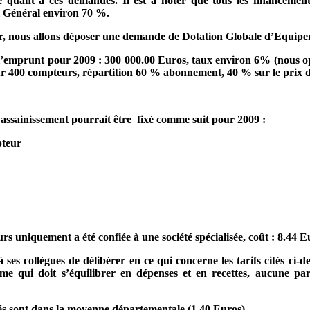
e quant à ces demandes. Il est à noter que tous les financemen
l Général environ 70 %.
ir, nous allons déposer une demande de Dotation Globale d’Equipem
 l’emprunt pour 2009 : 300 000.00 Euros, taux environ 6% (nous op
r 400 compteurs, répartition 60 % abonnement, 40 % sur le prix d
 assainissement pourrait être
fixé comme suit pour 2009 :
teur
rs uniquement a été confiée à une société spécialisée, coût : 8.44 
es collègues de délibérer en ce qui concerne les tarifs cités ci-de
me qui doit s’équilibrer en dépenses et en recettes, aucune pa
és sont dans la moyenne départementale (1.40 Euros).