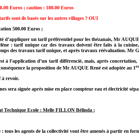
0.00 Euros ; caution : 180.00 Euros
arifs sont-ils basés sur les autres villages ? OUI
tion 500.00 Euros ;
lité d’appliquer un tarif préférentiel pour les thézanais, Mr AUQ
tarif unique car des travaux doivent être faits à la cuisine, le 
mps des travaux tarif unique, et après travaux réévaluation. Mr
G
 à l’application d’un tarif différencié, mais, après concertation,
e
n conséquence la proposition de Mr AUQUE René est adoptée au 1
 à revoir.
es sera signée après mise en place compteur eau et électricité sépa
nt Technique Ecole : Melle FILLON Bélinda :
e
: tous les agents de la collectivité vont être amenés à partir en for