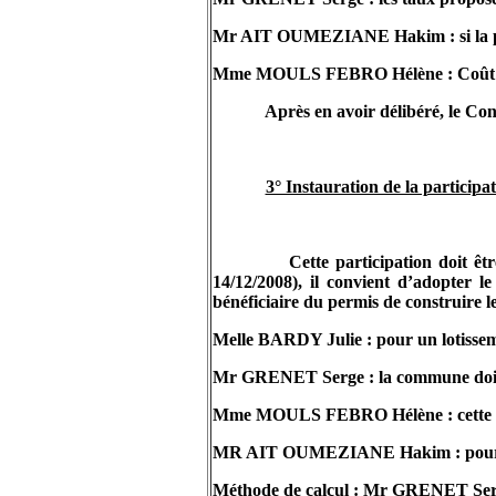
Mr AIT OUMEZIANE
Hakim
: si l
Mme MOULS FEBRO Hélène : Coût d’une
Après en avoir délibéré, le Con
3° Instauration de la particip
Cette participation doit ê
14/12/2008), il convient d’adopter l
bénéficiaire du permis de construire l
Melle
BARDY
Julie : pour un lotissem
Mr
GRENET Serge
: la commune doit
Mme MOULS FEBRO Hélène : cette tax
MR AIT OUMEZIANE
Hakim
: pour
Méthode de calcul :
Mr
GRENET Ser