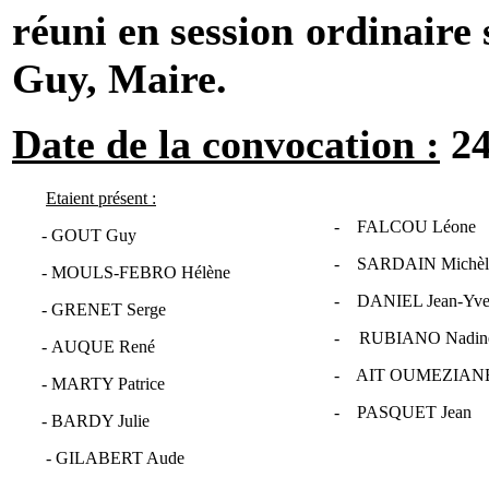
réuni en session ordinair
Guy, Maire.
Date de la convocation :
24
Etaient présent :
-
FALCOU Léone
-
GOUT Guy
-
SARDAIN Michèl
-
MOULS-FEBRO Hélène
-
DANIEL Jean-Yve
-
GRENET Serge
-
RUBIANO Nadin
-
AUQUE René
-
AIT OUMEZIAN
- MARTY Patrice
-
PASQUET Jean
- BARDY Julie
- GILABERT Aude