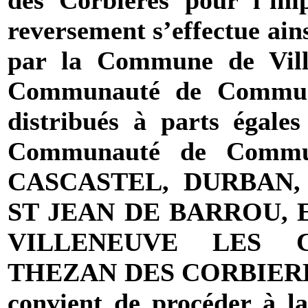
des Corbières pour l’imp
reversement s’effectue ain
par
la Commune
de Vil
Communauté
de Commune
distribués à parts égal
Communauté
de Commu
CASCASTEL, DURBAN,
ST JEAN DE BARROU,
VILLENEUVE LES C
THEZAN DES CORBIERES,
convient de procéder à l