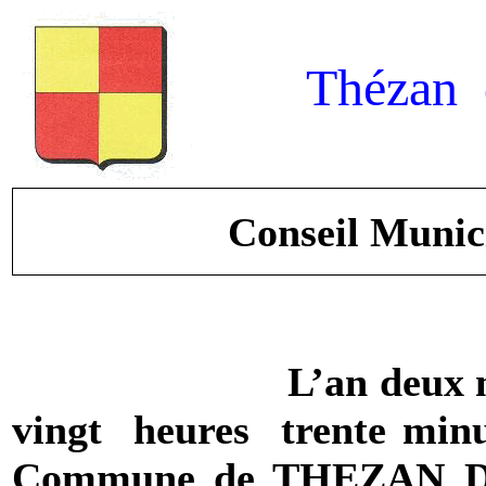
Thézan 
Conseil Munici
L’an deux m
vingt
heures
trente min
Commune
de THEZAN DE