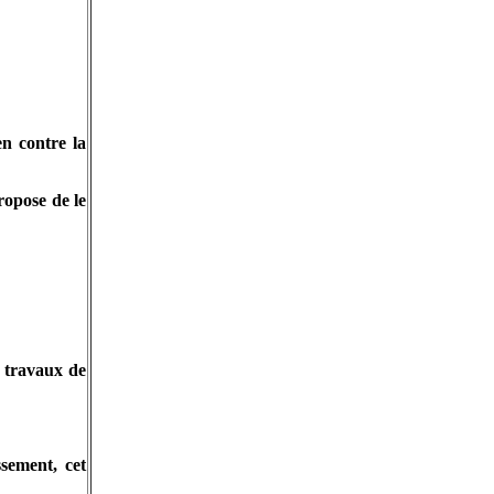
en contre la
ropose de le
s travaux de
ssement, cet