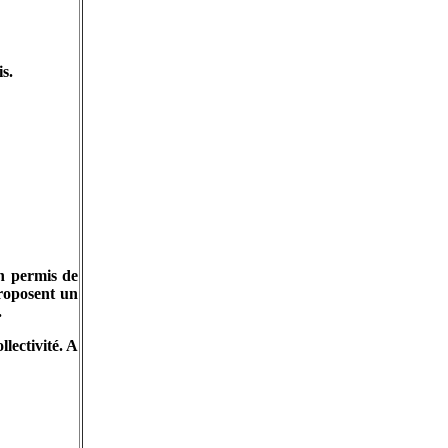
s.
n permis de
proposent un
.
lectivité. A