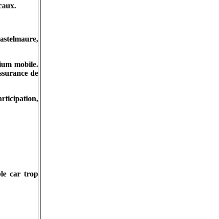
caux.
astelmaure,
dium mobile.
assurance de
rticipation,
le car trop