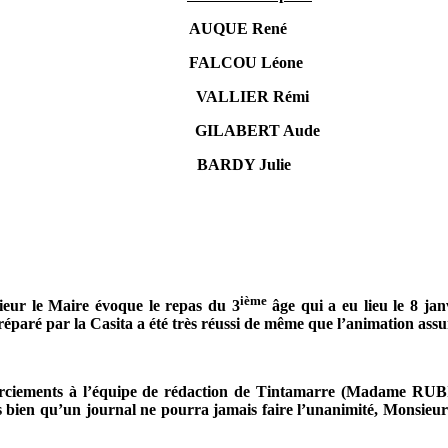
AUQUE René
FALCOU Léone
VALLIER Rémi
GILABERT Aude
DY Julie
ième
sieur le Maire évoque le repas du 3
âge qui a eu lieu le 8 jan
éparé par la Casita a été très réussi de même que l’animation assu
 remerciements à l’équipe de rédaction de Tintamarre (Mad
 qu’un journal ne pourra jamais faire l’unanimité, Monsieur le M