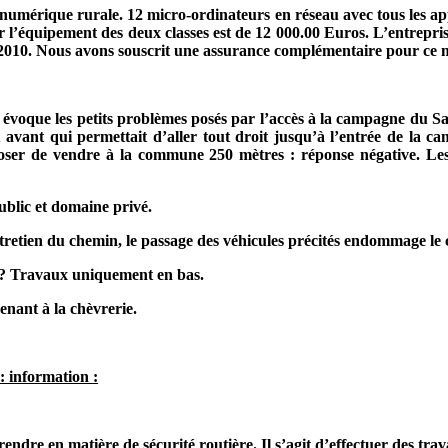
e numérique rurale. 12 micro-ordinateurs en réseau avec tous les a
 l’équipement des deux classes est de 12 000.00 Euros. L’entrepris
er 2010. Nous avons souscrit une assurance complémentaire pour ce
e évoque les petits problèmes posés par l’accès à la campagne du 
vant qui permettait d’aller tout droit jusqu’à l’entrée de la cam
oser de vendre à la commune 250 mètres : réponse négative. Les
lic et domaine privé.
etien du chemin, le passage des véhicules précités endommage le
 Travaux uniquement en bas.
enant à la chèvrerie.
: information :
rendre en matière de sécurité routière. Il s’agit d’effectuer des