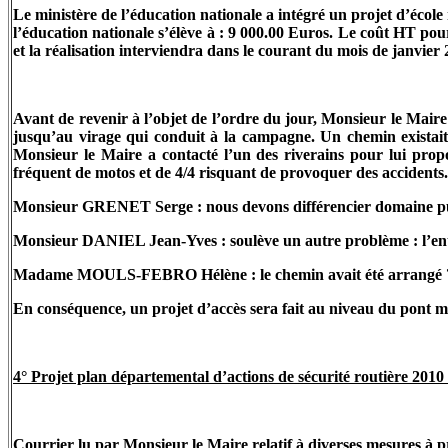
Le ministère de l’éducation nationale a intégré un projet d’écol
l’éducation nationale s’élève à : 9 000.00 Euros. Le coût HT pour
et la réalisation interviendra dans le courant du mois de janvi
Avant de revenir à l’objet de l’ordre du jour, Monsieur le Mair
jusqu’au virage qui conduit à la campagne. Un chemin existait a
Monsieur le Maire a contacté l’un des riverains pour lui prop
fréquent de motos et de 4/4 risquant de provoquer des accidents.
Monsieur GRENET Serge : nous devons différencier domaine pub
Monsieur DANIEL Jean-Yves : soulève un autre problème : l’entr
Madame MOULS-FEBRO Hélène : le chemin avait été arrangé ?
En conséquence, un projet d’accès sera fait au niveau du pont m
4° Projet plan départemental d’actions de sécurité routière 2010 
Courrier lu par Monsieur le Maire relatif à diverses mesures à p