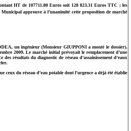
ontant HT de 107711.80 Euros soit 128 823.31 Euros TTC ; les
il Municipal approuve à l’unanimité cette proposition de marché
 la DDEA, un ingénieur (Monsieur GIUPPONI a monté le dossier).
ptembre 2009. Le marché initial prévoyait le remplacement d’une
e des résultats du diagnostic de réseau d’assainissement d’eaux
ler.
que ceux du réseau d’eau potable dont l’urgence a déjà été établie