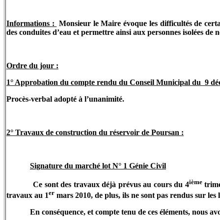
Informations :
Monsieur le Maire évoque les difficultés de cert
des conduites d’eau et permettre ainsi aux personnes isolées de 
Ordre du jour :
1° Approbation du compte rendu du Conseil Municipal du
9 dé
Procès-verbal adopté à l’unanimité.
2° Travaux de construction du réservoir de Poursan :
Signature du marché lot N° 1 Génie Civil
ième
Ce sont des travaux déjà prévus au cours du 4
trime
er
travaux au 1
mars 2010, de plus, ils ne sont pas rendus sur les
En conséquence, et compte tenu de ces éléments, nous avo