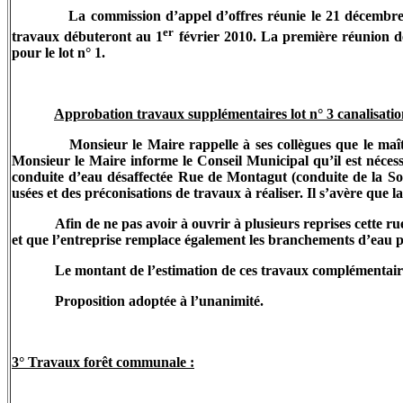
La commission d’appel d’offres réunie le 21 décemb
er
travaux débuteront au 1
février 2010. La première réunion de
pour le lot n° 1.
Approbation travaux supplémentaires lot n° 3 canalisatio
Monsieur le Maire rappelle à ses collègues que le ma
Monsieur le Maire informe le Conseil Municipal qu’il est néces
conduite d’eau désaffectée Rue de Montagut (conduite de la Sou
usées et des préconisations de travaux à réaliser. Il s’avère que 
Afin de ne pas avoir à ouvrir à plusieurs reprises cette 
et que l’entreprise remplace également les branchements d’eau 
Le montant de l’estimation de ces travaux complémentair
Proposition adoptée à l’unanimité.
3° Travaux forêt communale :