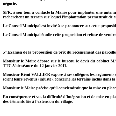
négocié.
SFR, à son tour a contacté la Mairie pour implanter une antenn
recherchent un terrain sur lequel l’implantation permettrait de cou
Le Conseil Municipal est invité à se prononcer sur cette proposi
Le Conseil Municipal étudie cette proposition et refuse de vendr
5° Examen de la proposition de prix du recensement des parcelles
Monsieur le Maire dépose sur le bureau le devis du cabinet MAR
TTC.Voir séance du 12 janvier 2011.
Monsieur Rémi VALLIER expose à ses collègues les arguments qui 
soient leurs revenus (injuste), concerne les terrains inclus dans 
Monsieur le Maire précise qu’il conviendrait que la mise en place 
En conséquence et vu, la difficulté d’intégration et de mise en pla
des éléments liés à l’extension du village.