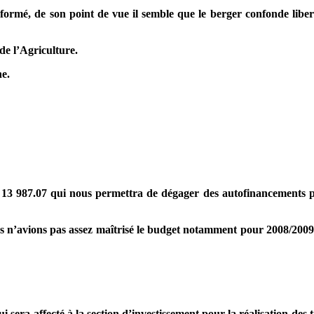
nformé, de son point de vue il semble que le berger confonde lib
de l’Agriculture.
ne.
 13 987.07 qui nous permettra de dégager des autofinancements po
n’avions pas assez maîtrisé le budget notamment pour 2008/2009. En
sera affecté à la section d’investissement pour la réalisation des 