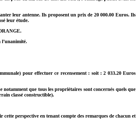
ter leur antenne. Ils proposent un prix de 20 000.00 Euros. Ils
ssé leur étude.
 de ORANGE.
 l’unanimité.
ommunale) pour effectuer ce recensement : soit : 2 033.20 Euros
ue notamment que tous les propriétaires sont concernés quels que
rain classé constructible).
dir cette perspective en tenant compte des remarques de chacun et