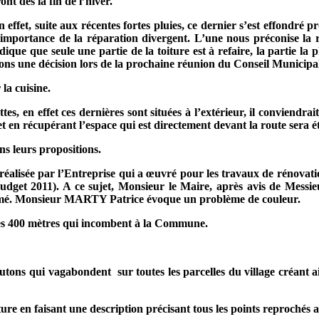
t dès la fin de l’hiver.
n effet, suite aux récentes fortes pluies, ce dernier s’est effondré
l’importance de la réparation divergent. L’une nous préconise la ré
ique que seule une partie de la toiture est à refaire, la partie la
ons une décision lors de la prochaine réunion du Conseil Municipa
la cuisine.
tes, en effet ces dernières sont situées à l’extérieur, il conviendrait
et en récupérant l’espace qui est directement devant la route sera é
ns leurs propositions.
 réalisée par l’Entreprise qui a œuvré pour les travaux de rénovati
budget 2011). A ce sujet, Monsieur le Maire, après avis de Mess
nformé. Monsieur MARTY Patrice évoque un problème de couleur.
es
400 mètres
qui incombent à la Commune.
outons qui vagabondent
sur toutes les parcelles du village créant a
ture en faisant une description précisant tous les points reprochés a