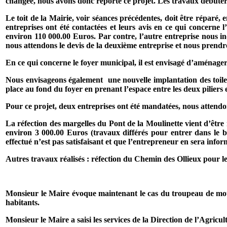
changée, nous avons donc reporté ce projet. Les travaux débuteron
Le toit de la Mairie, voir séances précédentes, doit être réparé, e
entreprises ont été contactées et leurs avis en ce qui concerne 
environ 110 000.00 Euros. Par contre, l’autre entreprise nous ind
nous attendons le devis de la deuxième entreprise et nous prendr
En ce qui concerne le foyer municipal, il est envisagé d’aménager 
Nous envisageons également
une nouvelle implantation des toilet
place au fond du foyer en prenant l’espace entre les deux piliers 
Pour ce projet, deux entreprises ont été mandatées, nous attendo
La réfection des margelles du Pont de la Moulinette vient d’être
environ 3 000.00 Euros (travaux différés pour entrer dans le 
effectué n’est pas satisfaisant et que l’entrepreneur en sera i
Autres travaux réalisés : réfection du Chemin des Ollieux pour l
Monsieur le Maire évoque maintenant le cas du troupeau de m
habitants.
Monsieur le Maire a saisi les services de la Direction de l’Agricul