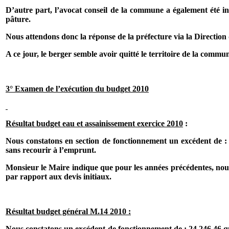
D’autre part, l’avocat conseil de la commune a également été i
pâture.
Nous attendons donc la réponse de la préfecture via la Direction 
A ce jour, le berger semble avoir quitté le territoire de la commu
3° Examen de l’exécution du budget 2010
Résultat budget eau et assainissement exercice 2010
:
Nous constatons en section de fonctionnement un excédent de :
sans recourir à l’emprunt.
Monsieur le Maire indique que pour les années précédentes, nous 
par rapport aux devis initiaux.
Résultat budget général M.14 2010 :
Nous constatons un excédent de fonctionnement de : 24 246.46 qui 