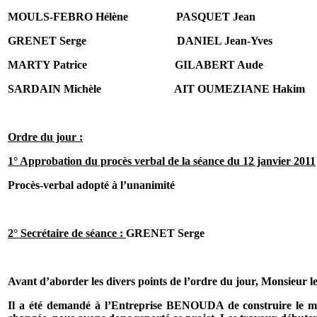
MOULS-FEBRO Hélène
PASQUET Jean
GRENET Serge
DANIEL Jean-Yves
MARTY Patrice
GILABERT Aude
SARDAIN Michèle
AIT OUMEZIANE Hakim
Ordre du jour :
1° Approbation du procès verbal de la séance du 12 janvier 2011
Procès-verbal adopté à l’unanimité
2° Secrétaire de séance :
GRENET Serge
Avant d’aborder les divers points de l’ordre du jour, Monsieur l
Il a été demandé à l’Entreprise BENOUDA de construire le mûr