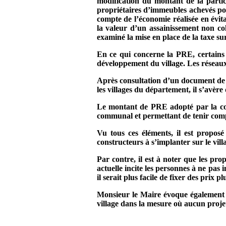
modification du montant de la partic
propriétaires d’immeubles achevés post
compte de l’économie réalisée en évit
la valeur d’un assainissement non c
examiné la mise en place de la taxe sur
En ce qui concerne
la PRE
, certain
développement du village. Les réseaux 
Après consultation d’un document d
les villages du département, il s’avèr
Le montant de PRE adopté par la com
communal et permettant de tenir compt
Vu tous ces éléments, il est proposé
constructeurs à s’implanter sur le vill
Par contre, il est à noter que les pro
actuelle incite les personnes à ne pa
il serait plus facile de fixer des prix
Monsieur le Maire évoque également l
village dans la mesure où aucun projet 