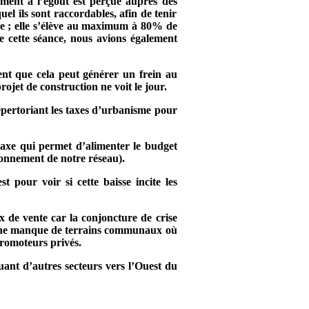
ement à l’égout est perçue auprès des
el ils sont raccordables, afin de tenir
ire ; elle s’élève au maximum à 80% de
 cette séance, nous avions également
ent que cela peut générer un frein au
jet de construction ne voit le jour.
répertoriant les taxes d’urbanisme pour
axe qui permet d’alimenter le budget
ionnement de notre réseau).
 pour voir si cette baisse incite les
ix de vente car la conjoncture de crise
ommune manque de terrains communaux où
 promoteurs privés.
ant d’autres secteurs vers l’Ouest du