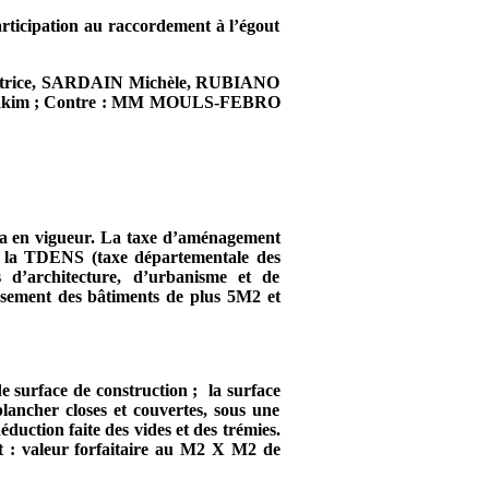
participation au raccordement à l’égout
atrice, SARDAIN Michèle, RUBIANO
akim ; Contre : MM MOULS-FEBRO
era en vigueur. La taxe d’aménagement
), la TDENS (taxe départementale des
 d’architecture, d’urbanisme et de
issement des bâtiments de plus 5M2 et
de surface de construction ;
la surface
lancher closes et couvertes, sous une
éduction faite des vides et des trémies.
oit : valeur forfaitaire au M2 X M2 de