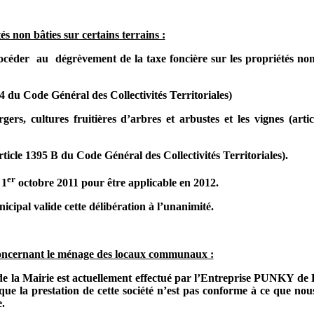
s non bâties sur certains terrains :
océder
au
dégrèvement de la taxe foncière sur les propriétés non
94 du Code Général des Collectivités Territoriales)
ers, cultures fruitières d’arbres et arbustes et les vignes (arti
rticle 1395 B du Code Général des Collectivités Territoriales).
er
 1
octobre 2011 pour être applicable en 2012.
icipal valide cette délibération à l’unanimité.
 concernant le ménage des locaux communaux :
x de la Mairie est actuellement effectué par l’Entreprise PU
 la prestation de cette société n’est pas conforme à ce que nous
.