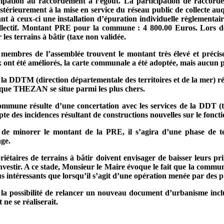
ipation au raccordement à l’égout. La participation de raccord
érieurement à la mise en service du réseau public de collecte auqu
ant à ceux-ci une installation d’épuration individuelle règlementa
ollectif. Montant PRE pour la commune : 4 800.00 Euros. Lors de
 les terrains à bâtir (taxe non validée.
s membres de l’assemblée trouvent le montant très élevé et précis
ont été améliorés, la carte communale a été adoptée, mais aucun pro
e
la DDTM
(direction départementale des territoires et de la mer) 
e que THEZAN se situe parmi les plus chers.
mune résulte d’une concertation avec les services de
la DDT
(t
e des incidences résultant de constructions nouvelles sur le fonct
 de minorer le montant de la PRE, il s’agira d’une phase de test
age.
priétaires de terrains à bâtir doivent envisager de baisser leurs pr
s investir. A ce stade, Monsieur le Maire évoque le fait que la c
 plus intéressants que lorsqu’il s’agit d’une opération menée par des
a possibilité de relancer un nouveau document d’urbanisme inclu
ne se réaliserait.