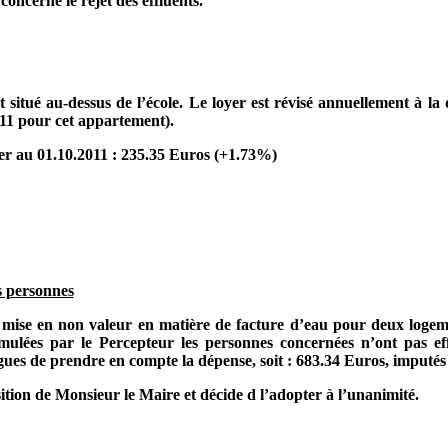
oncerne le rejet des effluents.
situé au-dessus de l’école. Le loyer est révisé annuellement à la 
011 pour cet appartement).
yer au 01.10.2011 : 235.35 Euros (+1.73%)
s personnes
de mise en non valeur en matière de facture d’eau pour deux log
ormulées par le Percepteur les personnes concernées n’ont pas e
gues de prendre en compte la dépense, soit : 683.34 Euros, imputés 
tion de Monsieur le Maire et décide d l’adopter à l’unanimité.