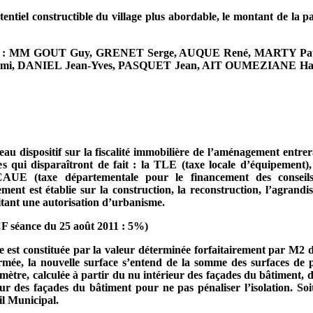
tentiel constructible du village plus abordable, le montant de la 
: Pour : MM GOUT Guy, GRENET Serge, AUQUE René, MARTY P
Rémi, DANIEL Jean-Yves, PASQUET Jean, AIT OUMEZIANE H
au dispositif sur la fiscalité immobilière de l’aménagement entr
s qui disparaîtront de fait : la TLE (taxe locale d’équipement
DCAUE (taxe départementale pour le financement des conseils
ent est établie sur la construction, la reconstruction, l’agrand
tant une autorisation d’urbanisme.
CF séance du 25 août 2011 : 5%)
axe est constituée par la valeur déterminée forfaitairement par M2 
ée, la nouvelle surface s’entend de la somme des surfaces de p
 mètre
, calculée à partir du nu intérieur des façades du bâtiment, d
ieur des façades du bâtiment pour ne pas pénaliser l’isolation. S
il Municipal.