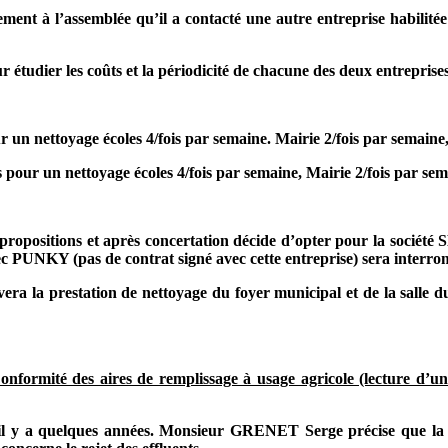
t à l’assemblée qu’il a contacté une autre entreprise habilité
 étudier les coûts et la périodicité de chacune des deux entreprises
n nettoyage écoles 4/fois par semaine. Mairie 2/fois par semaine, 
ur un nettoyage écoles 4/fois par semaine, Mairie 2/fois par sema
propositions et après concertation décide d’opter pour la société
ec PUNKY (pas de contrat signé avec cette entreprise) sera interr
era la prestation de nettoyage du foyer municipal et de la salle 
conformité des aires de remplissage à usage agricole (lecture d’
il y a quelques années. Monsieur GRENET Serge précise que la ré