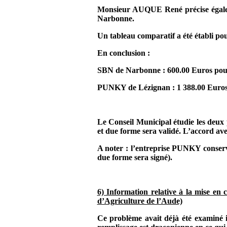
Monsieur AUQUE René précise égalemen
Narbonne.
Un tableau comparatif a été établi pour
En conclusion :
SBN de Narbonne : 600.00 Euros pour u
PUNKY de Lézignan : 1 388.00 Euros po
Le Conseil Municipal étudie les deux 
et due forme sera validé. L’accord av
A noter : l’entreprise PUNKY conserv
due forme sera signé).
6) Information relative à la mise en 
d’Agriculture de l’Aude)
Ce problème avait déjà été examiné 