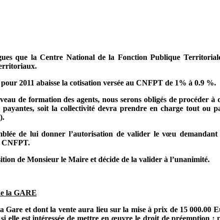
gues que la Centre National de la Fonction Publique Territorial
erritoriaux.
tive pour 2011 abaisse la cotisation versée au CNFPT de 1% à 0.9 %.
eau de formation des agents, nous serons obligés de procéder à d
payantes, soit la collectivité devra prendre en charge tout ou p
).
blée de lui donner l’autorisation de valider le vœu demandant
au CNFPT.
tion de Monsieur le Maire et décide de la valider à l’unanimité.
de la GARE
 la Gare et dont la vente aura lieu sur la mise à prix de 15 000.00
si elle est intéressée de mettre en œuvre le droit de préemption ; 