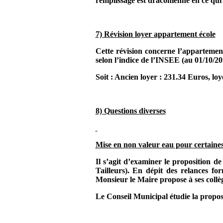
remplissage est draconienne en ce qui c
7) Révision loyer appartement école
Cette révision concerne l’appartement 
selon l’indice de l’INSEE (au 01/10/2
Soit : Ancien loyer : 231.34 Euros, lo
8) Questions diverses
Mise en non valeur eau pour certaine
Il s’agit d’examiner le proposition 
Tailleurs). En dépit des relances f
Monsieur le Maire propose à ses collè
Le Conseil Municipal étudie la proposi