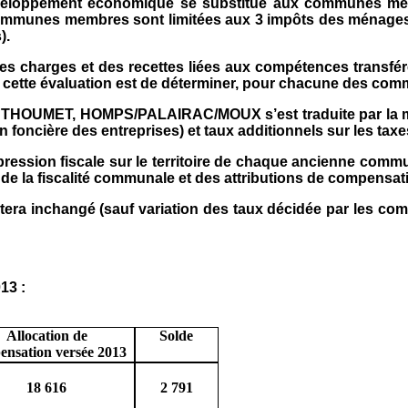
veloppement économique se substitue aux communes memb
mmunes membres sont limitées aux 3 impôts des ménages (ta
).
n des charges et des recettes liées aux compétences tran
de cette évaluation est de déterminer, pour chacune des com
MET, HOMPS/PALAIRAC/MOUX s’est traduite par la mise en 
foncière des entreprises) et taux additionnels sur les taxes 
 pression fiscale sur le territoire de chaque ancienne commun
de la fiscalité communale et des attributions de compensat
estera inchangé (sauf variation des taux décidée par les
3 :
Allocation de
Solde
nsation versée 2013
18 616
2 791