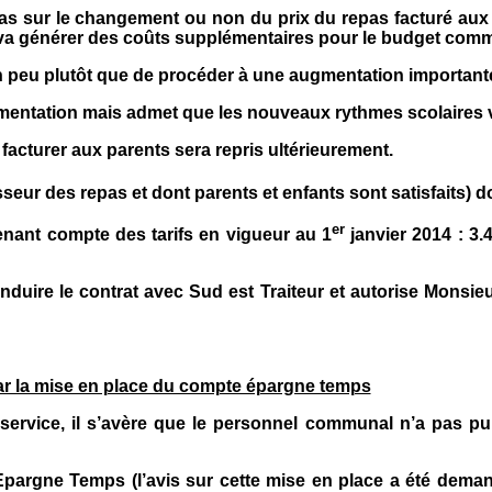
as sur le changement ou non du prix du repas facturé aux 
t va générer des coûts supplémentaires pour le budget com
 peu plutôt que de procéder à une augmentation importan
mentation mais admet que les nouveaux rythmes scolaires 
facturer aux parents sera repris ultérieurement.
r des repas et dont parents et enfants sont satisfaits) do
er
tenant compte des tarifs en vigueur au 1
janvier 2014 : 3.4
nduire le contrat avec Sud est Traiteur et autorise Monsie
ar la mise en place du compte épargne temps
service, il s’avère que le personnel communal n’a pas pu 
 Epargne Temps (l’avis sur cette mise en place a été dema