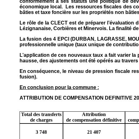
conformément à ses statuts une politique de dé
économique local.
Les ressources fiscales des co
bâties et taxe foncière sur les propriétés non bâties
Le rôle de la CLECT est de préparer l’évaluatio
Lézignanaise, Corbières et Minervois. La finalité 
La fusion des 4 EPCI (DURBAN, LAGRASSE, MOUTHOU
professionnelle unique (taux unique de contribution 
L’application de ces nouveaux taux a fait varier la
hausse, des ajustements ont été opérés au travers 
En conséquence, le niveau de pression fiscale r
fusion).
En conclusion pour la commune :
ATTRIBUTION DE COMPENSATION DEFINITIVE 201
Total des transferts
Attribution
de charges
de compensation définitive
compe
3 748
21 407