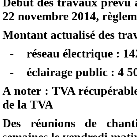
Début des travaux prévu ap
22 novembre 2014, règleme
Montant actualisé des tra
-
réseau électrique : 1
-
éclairage public : 4 
A noter : TVA récupérabl
de
la TVA
Des réunions de chanti
semaines le vendredi mati