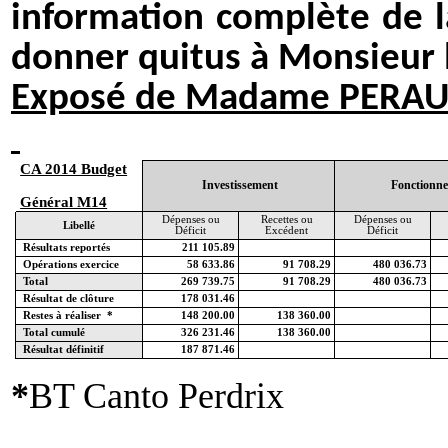
information complète de 
donner quitus à Monsieur l
Exposé de Madame PERAULT
CA 2014 Budget
Investissement
Fonctionn
Général M14
Dépenses ou
Recettes ou
Dépenses ou
Libellé
Déficit
Excédent
Déficit
Résultats reportés
211 105.89
Opérations exercice
58 633.86
91 708.29
480 036.73
Total
269 739.75
91 708.29
480 036.73
Résultat de clôture
178 031.46
Restes à réaliser *
148 200.00
138 360.00
Total cumulé
326 231.46
138 360.00
Résultat définitif
187 871.46
*
BT Canto Perdrix