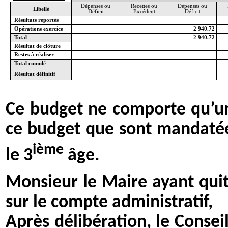
Dépenses ou
Recettes ou
Dépenses ou
Libellé
Déficit
Excédent
Déficit
Résultats reportés
Opérations exercice
2 940.72
Total
2 940.72
Résultat de clôture
Restes à réaliser
Total cumulé
Résultat définitif
Ce budget ne comporte qu’une
ce budget que sont mandatées
ième
le 3
âge.
Monsieur le Maire ayant quit
sur le compte administratif,
Après délibération, le Conse