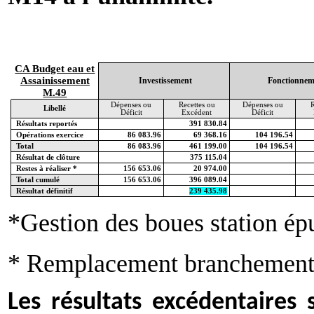
CA Budget eau et
Assainissement
Investissement
Fonctionnem
M.49
Dépenses ou
Recettes ou
Dépenses ou
R
Libellé
Déficit
Excédent
Déficit
Résultats reportés
391 830.84
Opérations exercice
86 083.96
69 368.16
104 196.54
Total
86 083.96
461 199.00
104 196.54
Résultat de clôture
375 115.04
Restes à réaliser *
156 653.06
20 974.00
Total cumulé
156 653.06
396 089.04
Résultat définitif
239 435.98
*Gestion des boues station ép
* Remplacement branchement
Les résultats excédentaires