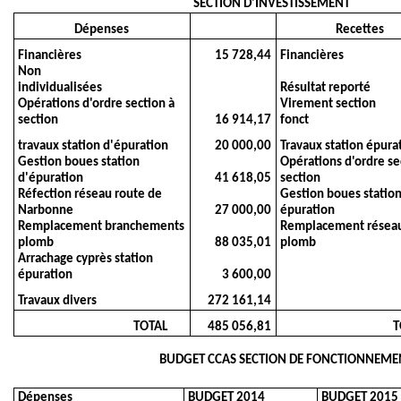
SECTION D'INVESTISSEMENT
Dépenses
Recettes
Financières
15 728,44
Financières
Non
individualisées
Résultat reporté
Opérations d'ordre section à
Virement section
section
16 914,17
fonct
travaux station d'épuration
20 000,00
Travaux station épura
Gestion boues station
Opérations d'ordre se
d'épuration
41 618,05
section
Réfection réseau route de
Gestion boues statio
Narbonne
27 000,00
épuration
Remplacement branchements
Remplacement résea
plomb
88 035,01
plomb
Arrachage cyprès station
épuration
3 600,00
Travaux divers
272 161,14
TOTAL
485 056,81
T
BUDGET CCAS SECTION DE FONCTIONNEME
Dépenses
BUDGET 2014
BUDGET 2015