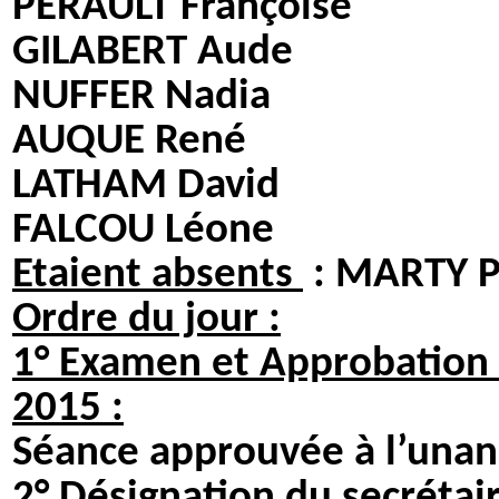
PERAULT Françoi
GILABERT Aude P
NUFFER Nadia
AUQUE René ABA
LATHAM David VAL
FALCOU Léone
Etaient absents
: MARTY P
Ordre du jour :
1° Examen et Approbation 
2015 :
Séance approuvée à l’unan
2° Désignation du secrétai