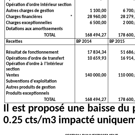
Opération d'ordre intérieur section
Autres charges de gestion
1 100,00
6 700
Charges financières
*
28 960,00
28 279
Charges exceptionnelles
6 500,00
2 000
Dotations aux amortissements
TOTAL
168 494,27
178 600
Recettes
BP 2014
BP 2015
Résultat de fonctionnement
17 834,34
51 686
Opérations d'ordre de transfert
10 659,93
16 914
Opération d'ordre à l'intérieur
section
Ventes
140 000,00
110 000
Subventions d'exploitation
Autres produits de gestion
Produits exceptionnels
TOTAL
168 494,27
178 600
Il est proposé une baisse du 
0.25 cts/m3 impacté uniqueme