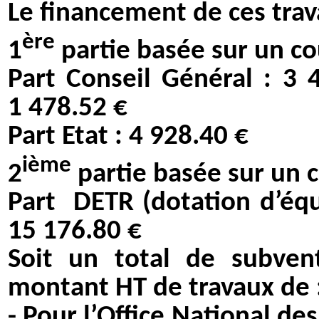
Le financement de ces trava
ère
1
partie basée sur un co
Part Conseil Général : 3 
1 478.52 €
Part Etat : 4 928.40 €
ième
2
partie basée sur un 
Part
DETR (dotation d’équ
15 176.80 €
Soit un total de subve
montant HT de travaux de 
- Pour l’Office National de