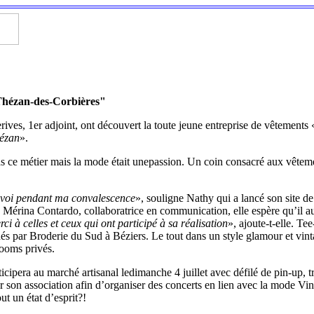
 Thézan-des-Corbières"
ves, 1er adjoint, ont découvert la toute jeune entreprise de vêtements 
ézan
».
s ce métier mais la mode était unepassion. Un coin consacré aux vêtemen
envoi pendant ma convalescence
», souligne Nathy qui a lancé son site de
c Mérina Contardo, collaboratrice en communication, elle espère qu’il
ci à celles et ceux qui ont participé à sa réalisation
», ajoute-t-elle. T
és par Broderie du Sud à Béziers. Le tout dans un style glamour et vint
rooms privés.
ipera au marché artisanal ledimanche 4 juillet avec défilé de pin-up, t
r son association afin d’organiser des concerts en lien avec la mode Vin
t un état d’esprit?!