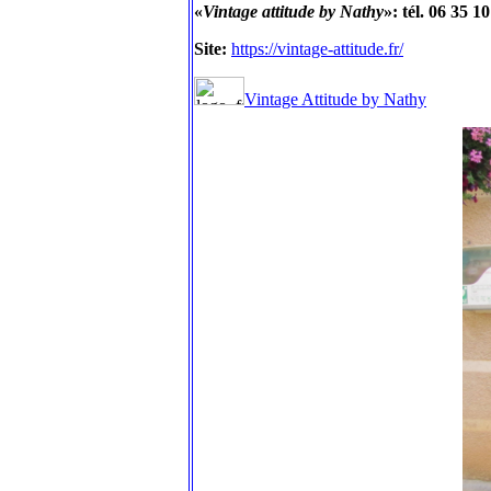
«
Vintage attitude by Nathy
»: tél. 06 35 1
Site:
https://vintage-attitude.fr/
Vintage Attitude by Nathy