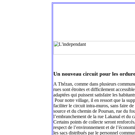
Un nouveau circuit pour les ordur
A Thézan, comme dans plusieurs communes 
rues sont étroites et difficilement accessib
adaptées qui puissent satisfaire les habitan
Pour notre village, il en ressort que la su
faciliter le circuit intra-muros, sans faire
source et du chemin de Poursan, rue du fou
l’embranchement de la rue Lakanal et du cam
Certains points de collecte seront renforcé
respect de l’environnement et de l’économie
les sacs distribués par le personnel communa