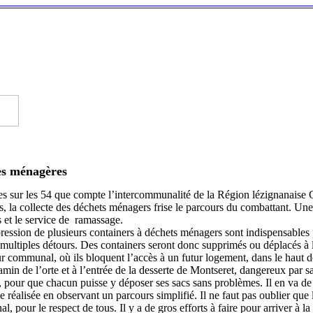
es ménagères
sur les 54 que compte l’intercommunalité de la Région lézignanaise 
les, la collecte des déchets ménagers frise le parcours du combattant. Une
ts et le service de ramassage.
ppression de plusieurs containers à déchets ménagers sont indispensables 
 de multiples détours. Des containers seront donc supprimés ou déplacés à
r communal, où ils bloquent l’accès à un futur logement, dans le haut 
in de l’orte et à l’entrée de la desserte de Montseret, dangereux par sa
s, pour que chacun puisse y déposer ses sacs sans problèmes. Il en va de 
 réalisée en observant un parcours simplifié. Il ne faut pas oublier que
l, pour le respect de tous. Il y a de gros efforts à faire pour arriver à 