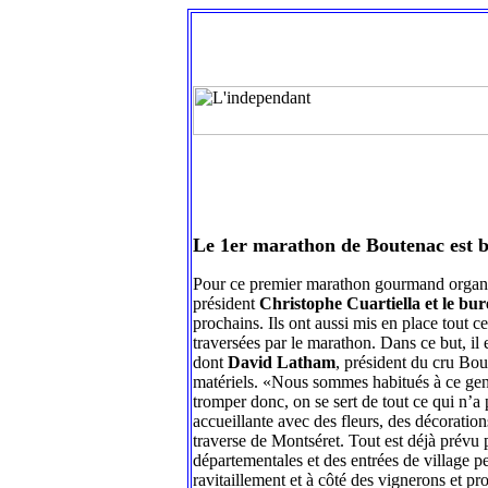
Le 1er marathon de Boutenac est b
Pour ce premier marathon gourmand organisé 
président
Christophe Cuartiella et le bu
prochains. Ils ont aussi mis en place tout ce
traversées par le marathon. Dans ce but, il
dont
David Latham
, président du cru Bout
matériels. «Nous sommes habitués à ce genr
tromper donc, on se sert de tout ce qui n’
accueillante avec des fleurs, des décoration
traverse de Montséret. Tout est déjà prévu p
départementales et des entrées de village p
ravitaillement et à côté des vignerons et pr