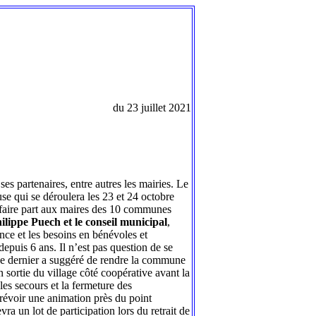
du 23 juillet 2021
s partenaires, entre autres les mairies. Le
use qui se déroulera les 23 et 24 octobre
 en faire part aux maires des 10 communes
ilippe Puech et le conseil municipal
,
ance et les besoins en bénévoles et
puis 6 ans. Il n’est pas question de se
 Ce dernier a suggéré de rendre la commune
n sortie du village côté coopérative avant la
les secours et la fermeture des
prévoir une animation près du point
ra un lot de participation lors du retrait de