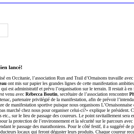
ien lancé!
en Occitanie, l’association Run and Trail d’Ornaisons travaille avec se
reau
ont mis sur papier les grandes lignes de cette manifestation ambitie
 qui est administratif et prévu l’organisation sur le terrain. Il restait à
 est venu avec
Rébecca Boutin
, secrétaire de l’association rencontrer
Ph
enac, partenaire privilégié de la manifestation, afin de prévoir l’intend
e de manifestation sportive puisque nous organisons L’Ornaisonnaise de
a pas marché chez nous pour organiser celui-ci?» explique le président.
s etc., sur le lieu de passage des coureurs. Le point ravitaillement sera e
our la protection de l’environnement et la sécurité sur le parcours avec 
endant le passage des marathoniens. Pour le côté festif, il a suggéré de 
oducteurs locaux qui feront déguster leurs produits. Chaque coureur recev