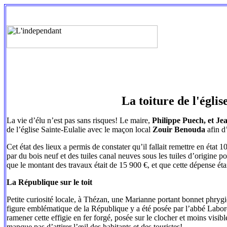
La toiture de l'églis
La vie d’élu n’est pas sans risques! Le maire,
Philippe Puech, et Je
de l’église Sainte-Eulalie avec le maçon local
Zouir Benouda
afin d’
Cet état des lieux a permis de constater qu’il fallait remettre en éta
par du bois neuf et des tuiles canal neuves sous les tuiles d’origine 
que le montant des travaux était de 15 900 €, et que cette dépense ét
La République sur le toit
Petite curiosité locale, à Thézan, une Marianne portant bonnet phrygi
figure emblématique de la République y a été posée par l’abbé Laborde a
ramener cette effigie en fer forgé, posée sur le clocher et moins visible
manque pas d’attirer l’œil des habitants et des touristes!