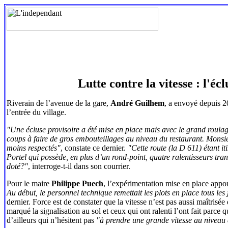
Lutte contre la vitesse : l'é
Riverain de l’avenue de la gare,
André Guilhem
, a envoyé depuis 20
l’entrée du village.
"Une écluse provisoire a été mise en place mais avec le grand roulage
coups à faire de gros embouteillages au niveau du restaurant. Monsie
moins respectés"
, constate ce dernier.
"Cette route (la D 611) étant it
Portel qui possède, en plus d’un rond-point, quatre ralentisseurs tra
doté?"
, interroge-t-il dans son courrier.
Pour le maire
Philippe Puech
, l’expérimentation mise en place appor
Au début, le personnel technique remettait les plots en place tous les
dernier. Force est de constater que la vitesse n’est pas aussi maîtris
marqué la signalisation au sol et ceux qui ont ralenti l’ont fait parce 
d’ailleurs qui n’hésitent pas
"à prendre une grande vitesse au niveau 