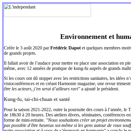
Environnement et human
Créée le 3 août 2020 par
Frédéric Dapot
et quelques membres motivés
de grands projets.
Il fallait avoir de l’audace pour mettre en place une association en ple
même, avec 12 années de pratique de kung-fu auprès de grands maître
Si les cours ont dû stopper avec les restrictions sanitaires, les idées
visioconférences et en créant Harmonie magazine, une revue trimestrie
être les acteurs, j’en serai d’ailleurs ravi"
a ajouté le président.
Kung-fu, tai-chi-chuan et santé
Pour la saison 2021-2022, outre la poursuite des cours à l’année, le 
de 18h30 à 20 heures. Des ateliers divers, séminaires, conférences en 
forme de mini-retraite.
"Nous souhaitons créer un projet environneme
pas possible d’être heureux soi-même si les gens autour de vous souf
notre association et à vous de s’épanouir en harmonie"
a conclu le p