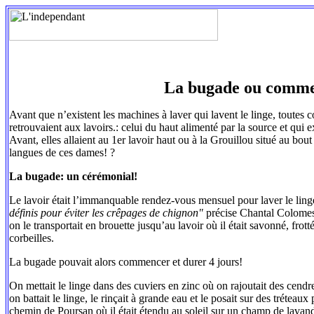
La bugade ou comment
Avant que n’existent les machines à laver qui lavent le linge, toutes 
retrouvaient aux lavoirs.: celui du haut alimenté par la source et qui 
Avant, elles allaient au 1er lavoir haut ou à la Grouillou situé au bou
langues de ces dames! ?
La bugade: un cérémonial!
Le lavoir était l’immanquable rendez-vous mensuel pour laver le linge
définis pour éviter les crêpages de chignon"
précise Chantal Colomes-O
on le transportait en brouette jusqu’au lavoir où il était savonné, fr
corbeilles.
La bugade pouvait alors commencer et durer 4 jours!
On mettait le linge dans des cuviers en zinc où on rajoutait des cendre
on battait le linge, le rinçait à grande eau et le posait sur des tréteaux
chemin de Poursan où il était étendu au soleil sur un champ de lavande