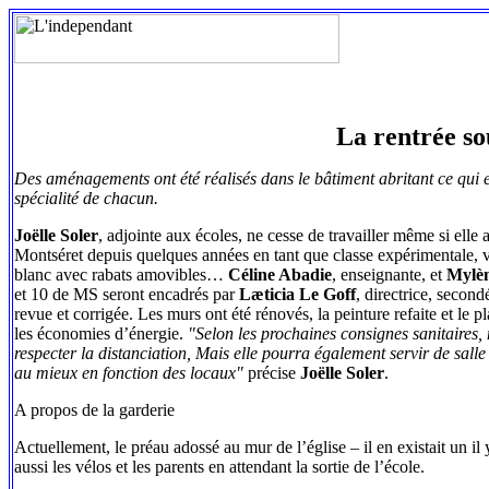
La rentrée so
Des aménagements ont été réalisés dans le bâtiment abritant ce qui 
spécialité de chacun.
Joëlle Soler
, adjointe aux écoles, ne cesse de travailler même si elle 
Montséret depuis quelques années en tant que classe expérimentale, v
blanc avec rabats amovibles…
Céline Abadie
, enseignante, et
Mylè
et 10 de MS seront encadrés par
Læticia Le Goff
, directrice, secon
revue et corrigée. Les murs ont été rénovés, la peinture refaite et le 
les économies d’énergie.
"Selon les prochaines consignes sanitaires, 
respecter la distanciation, Mais elle pourra également servir de salle 
au mieux en fonction des locaux"
précise
Joëlle Soler
.
A propos de la garderie
Actuellement, le préau adossé au mur de l’église – il en existait un il y
aussi les vélos et les parents en attendant la sortie de l’école.