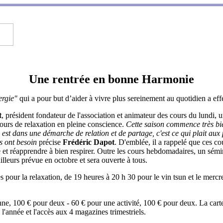
Une rentrée en bonne Harmonie
ergie"
qui a pour but d’aider à vivre plus sereinement au quotidien a ef
t
, président fondateur de l'association et animateur des cours du lundi, u
cours de relaxation en pleine conscience.
Cette saison commence très bi
est dans une démarche de relation et de partage, c'est ce qui plait aux p
ls ont besoin
précise
Frédéric Dapot
. D'emblée, il a rappelé que ces c
e et réapprendre à bien respirer. Outre les cours hebdomadaires, un sémi
leurs prévue en octobre et sera ouverte à tous.
s pour la relaxation, de 19 heures à 20 h 30 pour le vin tsun et le mercr
nne, 100 € pour deux - 60 € pour une activité, 100 € pour deux. La cart
e l'année et l'accès aux 4 magazines trimestriels.