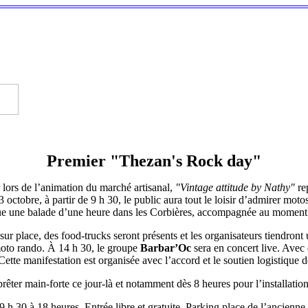
Premier "Thezan's Rock day"
er lors de l’animation du marché artisanal,
"Vintage attitude by Nathy"
re
ctobre, à partir de 9 h 30, le public aura tout le loisir d’admirer moto
ue une balade d’une heure dans les Corbières, accompagnée au moment 
sur place, des food-trucks seront présents et les organisateurs tiendront
 moto rando. À 14 h 30, le groupe
Barbar’Oc
sera en concert live. Avec 
Cette manifestation est organisée avec l’accord et le soutien logistique d
rêter main-forte ce jour-là et notamment dès 8 heures pour l’installatio
h 30 à 18 heures. Entrée libre et gratuite. Parking place de l’ancienne 