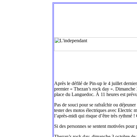
Après le défilé de Pin-up le 4 juillet derni
premier « Thezan’s rock day ». Dimanche 3 o
place du Languedoc. À 11 heures est prév
Pas de souci pour se rafraîchir ou déjeuner 
tester des motos électriques avec Electric
l’après-midi qui risque d’être très rythmé ! 
Si des personnes se sentent motivées pour p
Thezan’s rock day, dimanche 3 octobre de 9 