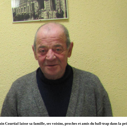
in Courtial laisse sa famille, ses voisins, proches et amis du ball-trap dans la pei