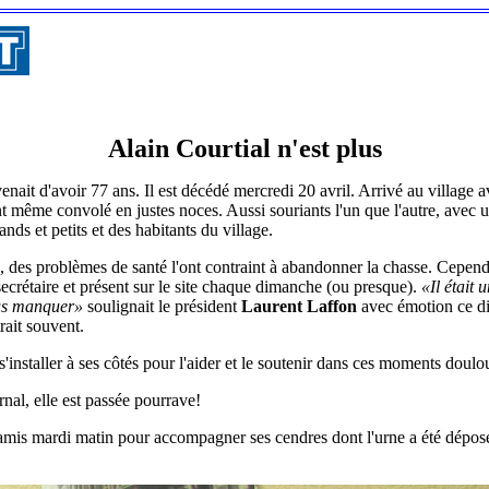
Alain Courtial n'est plus
l venait d'avoir 77 ans. Il est décédé mercredi 20 avril. Arrivé au villag
ent même convolé en justes noces. Aussi souriants l'un que l'autre, avec 
rands et petits et des habitants du village.
 des problèmes de santé l'ont contraint à abandonner la chasse. Cepend
e secrétaire et présent sur le site chaque dimanche (ou presque).
«Il était 
ous manquer»
soulignait le président
Laurent Laffon
avec émotion ce di
trait souvent.
 s'installer à ses côtés pour l'aider et le soutenir dans ces moments doulo
rnal, elle est passée pourrave!
et amis mardi matin pour accompagner ses cendres dont l'urne a été dépo