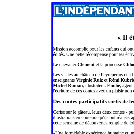
« Il 
Mission accomplie pour les enfants qui ont 
édités. Une belle récompense pour les écriv
Le chevalier
Clément
et la princesse
Chlo
Les visites au château de Peyrepertus et à 
enseignants
Virginie Ruiz
et
Rémi Kubri
Michel Roman
, illustrateur,
Émilie
, agent
l'écriture de ces contes avec un plaisir non 
Des contes participatifs sortis de l
Cerise sur le gâteau, leurs deux contes - pu
illustrations en couleurs qu'ils ont réalis
cette semaine de découvertes remplie de jo
«Une formidable expérience humaine et une 