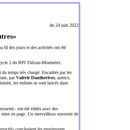
du 24 juin 2022
utres»
u fil des jours et des activités ont été
de cycle 2 du RPI Thézan-Montséret.
i du temps très chargé. Encadrés par les
nale, par
Valérie Dautherives
, autrice,
histoire, les enfants se sont lancés dans
ressenti - ont été édités avec des
 la mise en page. Un merveilleux souvenir de
ractif» concluaient les enseignants.