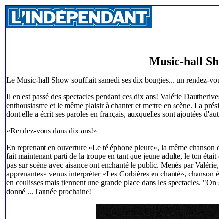
Music-hall Sh
Le Music-hall Show soufflait samedi ses dix bougies... un rendez-vo
Il en est passé des spectacles pendant ces dix ans! Valérie Dautherive
enthousiasme et le même plaisir à chanter et mettre en scène. La pré
dont elle a écrit ses paroles en français, auxquelles sont ajoutées d'
«Rendez-vous dans dix ans!»
En reprenant en ouverture «Le téléphone pleure», la même chanson qu'
fait maintenant parti de la troupe en tant que jeune adulte, le ton éta
pas sur scène avec aisance ont enchanté le public. Menés par Valérie
apprenantes» venus interpréter «Les Corbières en chanté», chanson écrit
en coulisses mais tiennent une grande place dans les spectacles. "On s'
donné ... l'année prochaine!