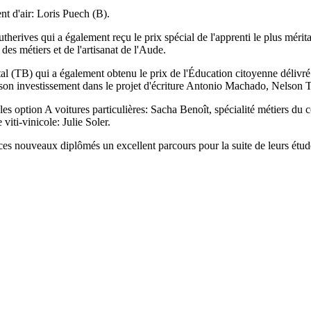
nt d'air: Loris Puech (B).
herives qui a également reçu le prix spécial de l'apprenti le plus méri
s métiers et de l'artisanat de l'Aude.
l (TB) qui a également obtenu le prix de l'Éducation citoyenne délivré
 et son investissement dans le projet d'écriture Antonio Machado, Nelso
es option A voitures particulières: Sacha Benoît, spécialité métiers du
viti-vinicole: Julie Soler.
es nouveaux diplômés un excellent parcours pour la suite de leurs étude