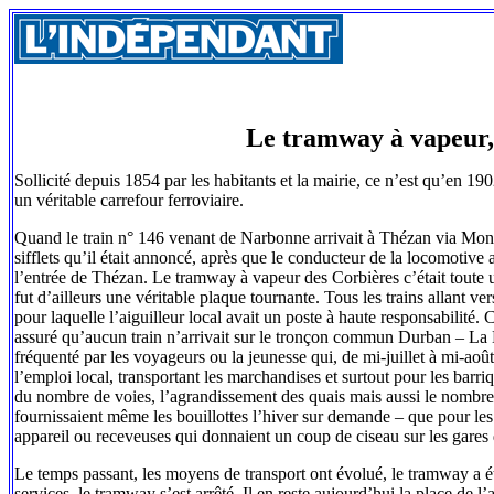
Le tramway à vapeur, 
Sollicité depuis 1854 par les habitants et la mairie, ce n’est qu’en 1
un véritable carrefour ferroviaire.
Quand le train n° 146 venant de Narbonne arrivait à Thézan via Monts
sifflets qu’il était annoncé, après que le conducteur de la locomotive ai
l’entrée de Thézan. Le tramway à vapeur des Corbières c’était toute u
fut d’ailleurs une véritable plaque tournante. Tous les trains allant 
pour laquelle l’aiguilleur local avait un poste à haute responsabilité. 
assuré qu’aucun train n’arrivait sur le tronçon commun Durban – La No
fréquenté par les voyageurs ou la jeunesse qui, de mi-juillet à mi-août
l’emploi local, transportant les marchandises et surtout pour les barr
du nombre de voies, l’agrandissement des quais mais aussi le nombre d
fournissaient même les bouillottes l’hiver sur demande – que pour l
appareil ou receveuses qui donnaient un coup de ciseau sur les gares d
Le temps passant, les moyens de transport ont évolué, le tramway a é
services, le tramway s’est arrêté. Il en reste aujourd’hui la place de 