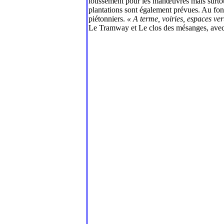
lotissement pour les manœuvres mais surtout
plantations sont également prévues. Au fond
piétonniers.
« A terme, voiries, espaces ve
Le Tramway et Le clos des mésanges, avec r