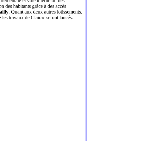
rtementale et voie interne où des
on des habitants grâce à des accès
illy
. Quant aux deux autres lotissements,
les travaux de Clairac seront lancés.