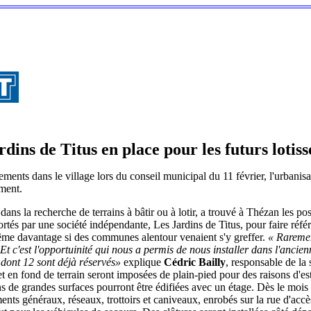
rdins de Titus en place pour les futurs lotis
sements dans le village lors du conseil municipal du 11 février, l'urbani
ment.
ns la recherche de terrains à bâtir ou à lotir, a trouvé à Thézan les pos
ortés par une société indépendante, Les Jardins de Titus, pour faire réf
même davantage si des communes alentour venaient s'y greffer.
« Rareme
 Et c'est l'opportuinité qui nous a permis de nous installer dans l'ancie
dont 12 sont déjà réservés»
explique
Cédric Bailly
, responsable de la 
t en fond de terrain seront imposées de plain-pied pour des raisons d'esth
ains de grandes surfaces pourront être édifiées avec un étage. Dès le moi
ments généraux, réseaux, trottoirs et caniveaux, enrobés sur la rue d'acc