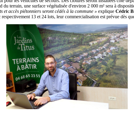
 pour les véhicules de secours. Des clôtures seront installées côté dépa
 du terrain, une surface végétalisée d'environ 2 000 m² sera à dispositi
rts et accès piétonniers seront cédés à la commune »
explique
Cédric Ba
espectivement 13 et 24 lots, leur commercialisation est prévue dès que 