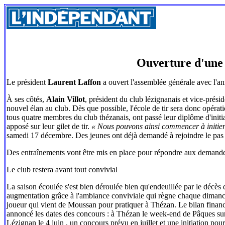
Ouverture d'une é
Le président
Laurent Laffon
a ouvert l'assemblée générale avec l'an
À ses côtés,
Alain Villot
, président du club lézignanais et vice-prési
nouvel élan au club. Dès que possible, l'école de tir sera donc opérat
tous quatre membres du club thézanais, ont passé leur diplôme d'initiat
apposé sur leur gilet de tir.
« Nous pouvons ainsi commencer à initier l
samedi 17 décembre. Des jeunes ont déjà demandé à rejoindre le pas d
Des entraînements vont être mis en place pour répondre aux demande
Le club restera avant tout convivial
La saison écoulée s'est bien déroulée bien qu'endeuillée par le décès 
augmentation grâce à l'ambiance conviviale qui règne chaque dimanch
joueur qui vient de Moussan pour pratiquer à Thézan. Le bilan financ
annoncé les dates des concours : à Thézan le week-end de Pâques sur d
Lézignan le 4 juin , un concours prévu en juillet et une initiation pour 