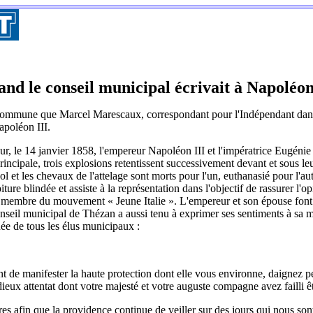
nd le conseil municipal écrivait à Napoléon
a commune que Marcel Marescaux, correspondant pour l'Indépendant dan
apoléon III.
our, le 14 janvier 1858, l'empereur Napoléon III et l'impératrice Eugénie
 principale, trois explosions retentissent successivement devant et sous l
l et les chevaux de l'attelage sont morts pour l'un, euthanasié pour l'au
ure blindée et assiste à la représentation dans l'objectif de rassurer l'o
et membre du mouvement « Jeune Italie ». L'empereur et son épouse font a
conseil municipal de Thézan a aussi tenu à exprimer ses sentiments à sa 
née de tous les élus municipaux :
nt de manifester la haute protection dont elle vous environne, daignez 
dieux attentat dont votre majesté et votre auguste compagne avez failli êt
res afin que la providence continue de veiller sur des jours qui nous son