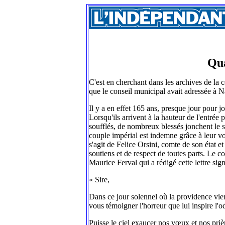
Qua
C'est en cherchant dans les archives de l
que le conseil municipal avait adressée à N
Il y a en effet 165 ans, presque jour pour j
Lorsqu'ils arrivent à la hauteur de l'entrée
soufflés, de nombreux blessés jonchent le so
couple impérial est indemne grâce à leur voit
s'agit de Felice Orsini, comte de son état 
soutiens et de respect de toutes parts. Le 
Maurice Ferval qui a rédigé cette lettre sig
« Sire,
Dans ce jour solennel où la providence vie
vous témoigner l'horreur que lui inspire l'o
Puisse le ciel exaucer nos vœux et nos priè