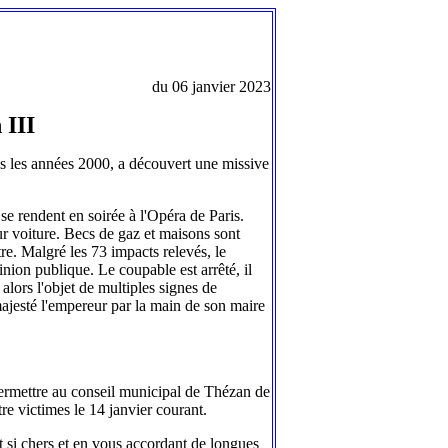
du 06 janvier 2023
 III
s les années 2000, a découvert une missive
 se rendent en soirée à l'Opéra de Paris.
eur voiture. Becs de gaz et maisons sont
tre. Malgré les 73 impacts relevés, le
pinion publique. Le coupable est arrêté, il
lors l'objet de multiples signes de
majesté l'empereur par la main de son maire
permettre au conseil municipal de Thézan de
re victimes le 14 janvier courant.
t si chers et en vous accordant de longues