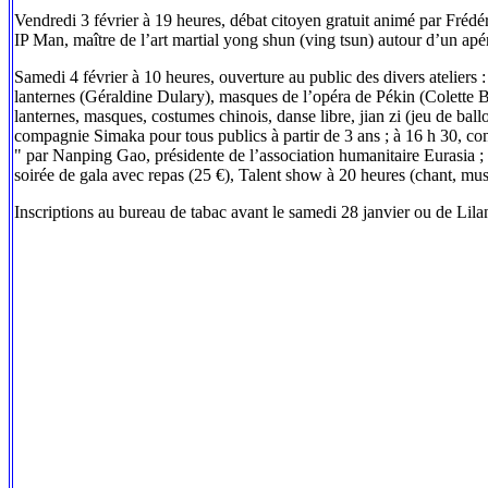
Vendredi 3 février à 19 heures, débat citoyen gratuit animé par Frédé
IP Man, maître de l’art martial yong shun (ving tsun) autour d’un apér
Samedi 4 février à 10 heures, ouverture au public des divers ateliers
lanternes (Géraldine Dulary), masques de l’opéra de Pékin (Colette Bru
lanternes, masques, costumes chinois, danse libre, jian zi (jeu de ball
compagnie Simaka pour tous publics à partir de 3 ans ; à 16 h 30, con
" par Nanping Gao, présidente de l’association humanitaire Eurasia ; 
soirée de gala avec repas (25 €), Talent show à 20 heures (chant, 
Inscriptions au bureau de tabac avant le samedi 28 janvier ou de Lil