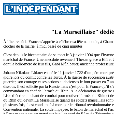
"La Marseillaise" dédi
À l’heure où la France s’apprête à célébrer sa fête nationale, à Cham
clocher de la mairie, à midi passé de cinq minutes.
C’est depuis le bicentenaire de sa mort le 3 janvier 1994 que l’hymn
maréchal de France. Une anecdote revenue à Thézan grâce à Elfi et Ul
dont la belle-mère de leur fils, Gabi Mûhlbauer, ancienne professeure 
Johann Nikolaus Lükner est né le 11 janvier 1722 d’un père mort prém
gloire lors du conflit contre les Turcs. À la guerre de succession aust
guerrier, son courage et ses actions audacieuses le font passer en 7 a
dissous. Il est sollicité par la Russie mais c’est pour la France qu’
commandant en chef de l’armée du Rhin. À la déclaration de guerre d
Lisle d’écrire un chant de combat pour motiver l’armée du Rhin et de
du Rhin qui devint La Marseillaise quand les soldats marseillais sont 
plusieurs fois, il est condamné à mort par le tribunal révolutionnaire e
Convention nationale. La solde impayée, le bâton de maréchal et l’ac
à Paris et son nom est gravé sur le pilier nord de l’Arc de Triomphe a