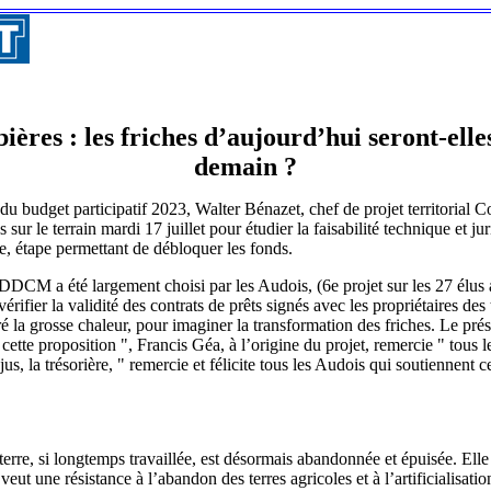
ères : les friches d’aujourd’hui seront-elles
demain ?
u budget participatif 2023, Walter Bénazet, chef de projet territorial
sur le terrain mardi 17 juillet pour étudier la faisabilité technique et ju
, étape permettant de débloquer les fonds.
se DDCM a été largement choisi par les Audois, (6e projet sur les 27 él
érifier la validité des contrats de prêts signés avec les propriétaires des 
é la grosse chaleur, pour imaginer la transformation des friches. Le pr
cette proposition ", Francis Géa, à l’origine du projet, remercie " tous
, la trésorière, " remercie et félicite tous les Audois qui soutiennent ce
terre, si longtemps travaillée, est désormais abandonnée et épuisée. Elle 
veut une résistance à l’abandon des terres agricoles et à l’artificialisatio