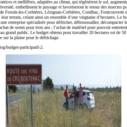
rices et mellifères, adaptées au climat, qui régénèrent le sol, augmentent 
iversité, embellissent le paysage et favoriseront le retour des insectes po
de Ferrals-les-Corbières, Lézignan-Corbières, Conilhac, Fontcouverte et
 leur terrain, créant ainsi un ensemble d’une vingtaine d’hectares. Le b
une entreprise spécialisée pour défricher, débroussailler, décompacter le
at de semis pour trois ans ; l’achat de matériel pour pouvoir entretenir
u grand public. Le budget obtenu pour travailler 20 hectares est de 50 
 sur la plaine pour le défrichage.
alog/budget-participatif-2.