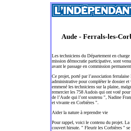
Aude - Ferrals-les-Corbi
Les techniciens du Département en charge d
mission démocratie participative, sont venus 
avant le passage en commission permanente
Ce projet, porté par l’association ferralai
administrative pour compléter le dossier et v
emmené les techniciens sur la plaine, malgr
remercier les 758 Audois qui ont voté pour 
de l’Aude qui l’ont soutenu ", Nadine Franjus
et vivante en Corbières ".
Aider la nature à reprendre vie
Pour rappel, voici le contenu du projet. La 
couvert hirsute. " Fleurir les Corbières " se 