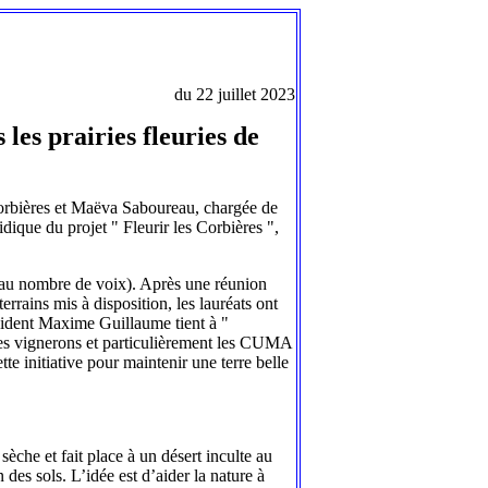
du 22 juillet 2023
 les prairies fleuries de
 Corbières et Maëva Saboureau, chargée de
ridique du projet " Fleurir les Corbières ",
us au nombre de voix). Après une réunion
terrains mis à disposition, les lauréats ont
ésident Maxime Guillaume tient à "
 les vignerons et particulièrement les CUMA
tte initiative pour maintenir une terre belle
sèche et fait place à un désert inculte au
n des sols. L’idée est d’aider la nature à