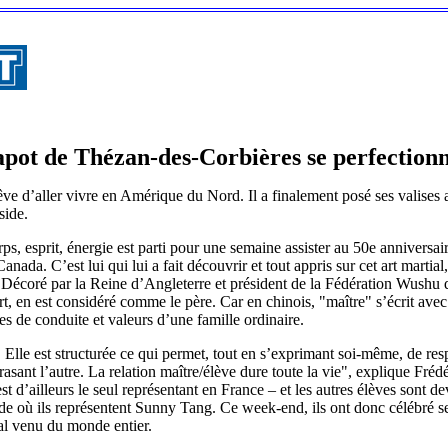
apot de Thézan-des-Corbières se perfection
rêve d’aller vivre en Amérique du Nord. Il a finalement posé ses valises 
side.
rps, esprit, énergie est parti pour une semaine assister au 50e anniver
nada. C’est lui qui lui a fait découvrir et tout appris sur cet art martial
. Décoré par la Reine d’Angleterre et président de la Fédération Wushu 
art, en est considéré comme le père. Car en chinois, "maître" s’écrit avec
les de conduite et valeurs d’une famille ordinaire.
 Elle est structurée ce qui permet, tout en s’exprimant soi-même, de respe
asant l’autre. La relation maître/élève dure toute la vie", explique Fréd
est d’ailleurs le seul représentant en France – et les autres élèves sont 
de où ils représentent Sunny Tang. Ce week-end, ils ont donc célébré 
al venu du monde entier.