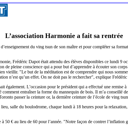
L’association Harmonie a fait sa rentrée
d’enseignement du ving tsun de son maître et pour compléter sa format
onie, Frédéric Dapot était attendu des élèves disponibles ce lundi 9 oct
ion de pleine conscience qui a pour but d’apprendre à écouter son corps e
 bien vieillir. "Le but de la méditation est de comprendre qui nous som
xation n’est qu’un effet. On ne doit pas le rechercher", explique Frédéri
ait également. L’occasion pour le président qui a effectué une remise à n
é comment entraîner la forme du mannequin de bois. Il m’a conseillé de
oronto passer la ceinture or, la dernière ceinture de l’école de ving tsun o
nt lieu, salle du boulodrome, chaque lundi à 18 heures pour la relaxation
e à 50 € au lieu de 60 pour l’année. "Notre façon de contrer l’inflation gé