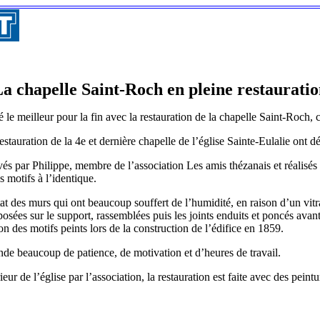
a chapelle Saint-Roch en pleine restaurati
e meilleur pour la fin avec la restauration de la chapelle Saint-Roch, ce
tauration de la 4e et dernière chapelle de l’église Sainte-Eulalie ont d
vés par Philippe, membre de l’association Les amis thézanais et réalisés
s motifs à l’identique.
tat des murs qui ont beaucoup souffert de l’humidité, en raison d’un vitr
osées sur le support, rassemblées puis les joints enduits et poncés ava
ion des motifs peints lors de la construction de l’édifice en 1859.
nde beaucoup de patience, de motivation et d’heures de travail.
r de l’église par l’association, la restauration est faite avec des peint