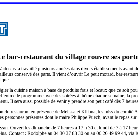
e bar-restaurant du village rouvre ses port
ecarv a travaillé plusieurs années dans divers établissements avant de 
illeurs conservé des parts. Il vient d’ouvrir Le petit motard, bar-restaur
mique.
gier la cuisine maison à base de produits frais et locaux que ce soit pour
 d’entrée le programme avec des soirées à thème chaque semaine, la pro
enu. Il sera aussi possible de venir y prendre son petit café dès 7 heure
ion du restaurant en présence de Mélissa et Kiliana, les miss du comité
s personnes présentes dont le maire Philippe Puech, avant le repas sur r
ézan. Ouvert les dimanche de 7 heures à 17 h 30 et lundi de 7 à 17 heure
 plus. Contact : Rodolphe au 04 30 37 83 30 ou au 06 26 49 99 44, via 