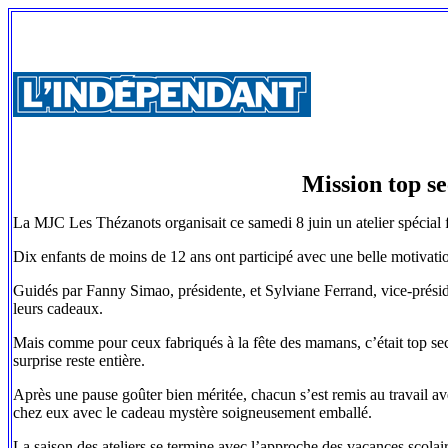
Mission top se
La MJC Les Thézanots organisait ce samedi 8 juin un atelier spécial f
Dix enfants de moins de 12 ans ont participé avec une belle motivatio
Guidés par Fanny Simao, présidente, et Sylviane Ferrand, vice-préside
leurs cadeaux.
Mais comme pour ceux fabriqués à la fête des mamans, c’était top secr
surprise reste entière.
Après une pause goûter bien méritée, chacun s’est remis au travail ave
chez eux avec le cadeau mystère soigneusement emballé.
La saison des ateliers se termine avec l’approche des vacances scolai