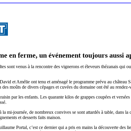
me en ferme, un événement toujours aussi a
es sont venus à la rencontre des vignerons et éleveurs thézanais qui ou
t David et Amélie ont tenu et aménagé le programme prévu au château Sa
on des moûts de divers cépages et cuvées du domaine ont été au rendez-
u raisin par les enfants. Les quarante kilos de grappes coupées et versées d
ssé.
, à la mi-journée, de nombreux convives se sont attardés à table, dans la c
gnements et desserts faits maison.
laume Portal, c’est ce dernier qui a pris en mains la découverte des li