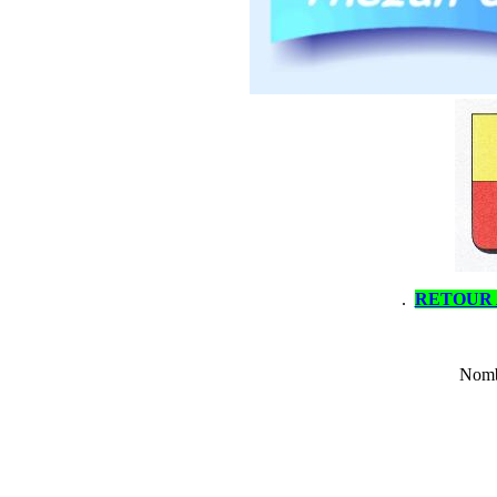
.
RETOUR 
Nombr