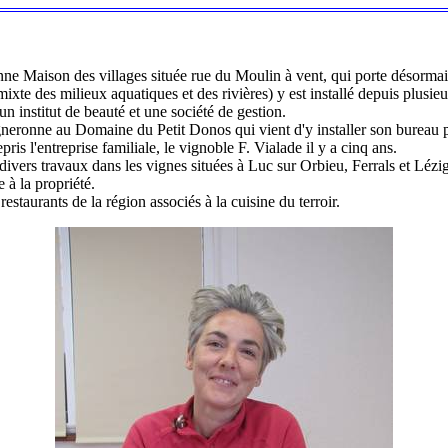
ienne Maison des villages située rue du Moulin à vent, qui porte désorm
te des milieux aquatiques et des rivières) y est installé depuis plusie
n institut de beauté et une société de gestion.
gneronne au Domaine du Petit Donos qui vient d'y installer son bureau po
pris l'entreprise familiale, le vignoble F. Vialade il y a cinq ans.
es divers travaux dans les vignes situées à Luc sur Orbieu, Ferrals et Lé
 à la propriété.
staurants de la région associés à la cuisine du terroir. ‌