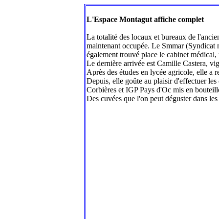
L'Espace Montagut affiche complet
La totalité des locaux et bureaux de l'anc
maintenant occupée. Le Smmar (Syndicat mix
également trouvé place le cabinet médical, u
Le dernière arrivée est Camille Castera, vi
Après des études en lycée agricole, elle a re
Depuis, elle goûte au plaisir d'effectuer l
Corbières et IGP Pays d'Oc mis en bouteille
Des cuvées que l'on peut déguster dans les re