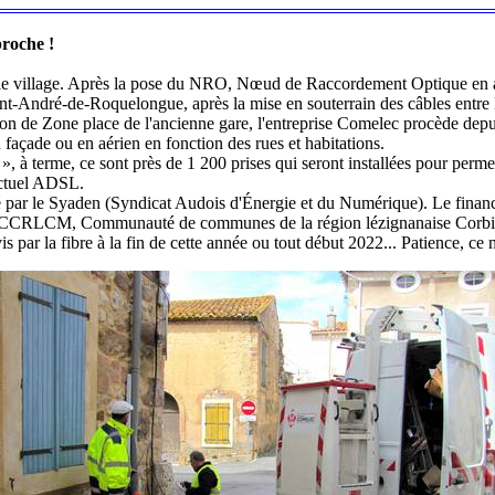
proche !
ns le village. Après la pose du NRO, Nœud de Raccordement Optique en 
Saint-André-de-Roquelongue, après la mise en souterrain des câbles entr
n de Zone place de l'ancienne gare, l'entreprise Comelec procède depui
n façade ou en aérien en fonction des rues et habitations.
 », à terme, ce sont près de 1 200 prises qui seront installées pour permet
'actuel ADSL.
é par le Syaden (Syndicat Audois d'Énergie et du Numérique). Le finance
la CCRLCM, Communauté de communes de la région lézignanaise Corbièr
vis par la fibre à la fin de cette année ou tout début 2022... Patience, ce