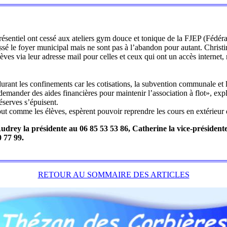
ésentiel ont cessé aux ateliers gym douce et tonique de la FJEP (Fédéra
issé le foyer municipal mais ne sont pas à l’abandon pour autant. Christin
èves via leur adresse mail pour celles et ceux qui ont un accès internet,
durant les confinements car les cotisations, la subvention communale et 
 demander des aides financières pour maintenir l’association à flot», ex
éserves s’épuisent.
t comme les élèves, espèrent pouvoir reprendre les cours en extérieur
Audrey la présidente au 06 85 53 53 86, Catherine la vice-président
00 77 99.
RETOUR AU SOMMAIRE DES ARTICLES