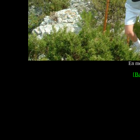
En mo
[
B