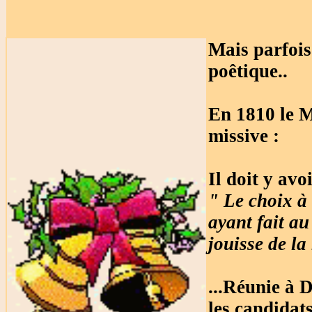
Mais parfois
poêtique..
En 1810 le M
missive :
Il doit y avo
" Le choix à 
ayant fait au
jouisse de la
...Réunie à 
les candidat