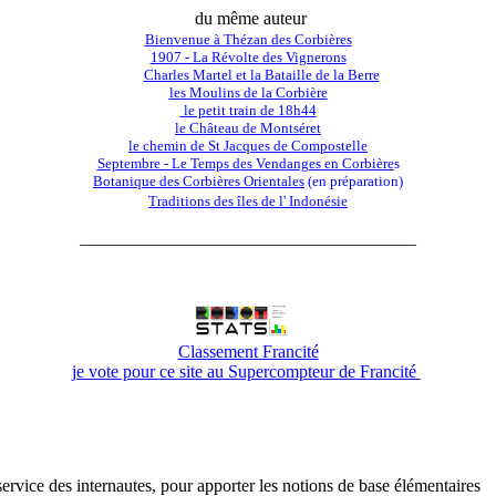
du même auteur
Bienvenue à Thézan des Corbières
1907 - La Révolte des Vignerons
Charles Martel et la Bataille de la Berre
les Moulins de la Corbière
le petit train de 18h44
le Château de Montséret
le chemin de St Jacques de Compostelle
Septembre - Le Temps des Vendanges en Corbière
s
Botanique des Corbières Orientales
(en préparation)
Traditions des îles de l' Indonésie
______________________________________
Classement Francité
je vote pour ce site au Supercompteur de Francité
u service des internautes, pour apporter les notions de base élémentaires