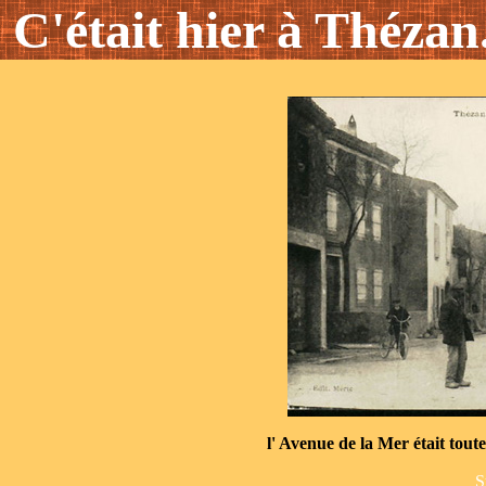
C'était hier à Thézan.
l' Avenue de la Mer était tout
S