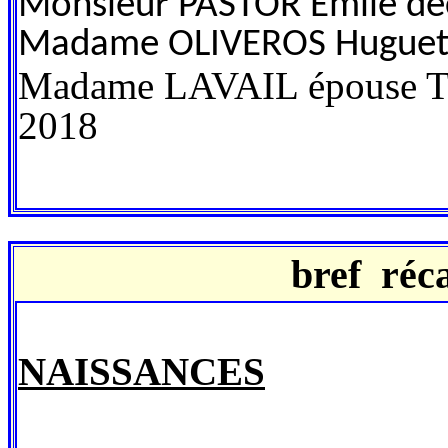
Monsieur PASTOR Emile dé
Madame OLIVEROS Huguett
Madame LAVAIL épouse T
2018
bref r
éc
NAISSANCES