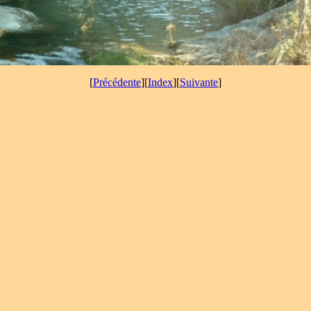
[
Précédente
][
Index
][
Suivante
]